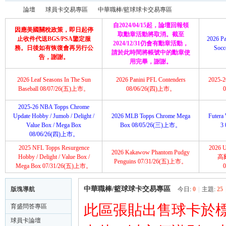
論壇
球員卡交易專區
中華職棒/籃球球卡交易專區
自2024/04/15起，論壇回報領
因應美國關稅政策，即日起停
取勳章活動將取消。截至
止收件代送BGS/PSA鑒定服
2026 Pa
2024/12/31仍會有勳章活動，
務。日後如有恢復會再另行公
Soc
請於此時間將帳號中的勳章使
育
»
›
›
告，謝謝。
用完畢，謝謝。
2026 Leaf Seasons In The Sun
2026 Panini PFL Contenders
2025-26
Baseball 08/07/26(五)上市。
08/06/26(四)上市。
2025-26 NBA Topps Chrome
Update Hobby / Jumob / Delight /
2026 MLB Topps Chrome Mega
Futera 
Value Box / Mega Box
Box 08/05/26(三)上市。
3
08/06/26(四)上市。
2025 NFL Topps Resurgence
2026 U
2026 Kakawow Phantom Pudgy
盛
Hobby / Delight / Value Box /
高
Penguins 07/31/26(五)上市。
Mega Box 07/31/26(五)上市。
中華職棒/籃球球卡交易專區
版塊導航
今日:
0
|
主題:
25
此區張貼出售球卡於
育盛問答專區
球員卡論壇