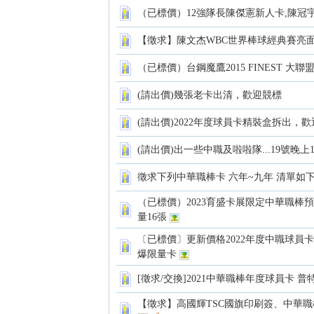
（已標價）12強隊長陳傑憲新人卡,陳冠宇
【徵求】陳文杰WBC世界棒球經典賽亮
（已標價）台鋼魔鷹2015 FINEST 
各
(請出價)幾張老卡出清，歡迎競標
(請出價)2022年度球員卡精裝盒拆出，
(請出價)出一些中職及啦啦隊...19號晚上1
徵求下列中華職棒卡 六年~九年 清單如
（已標價）2023育盛卡展限定中華職棒預購卡
量16張
類
〔已標價〕更新價格2022年度中職球員
爆限量卡
[徵求/交換]2021中華職棒年度球員卡 普
【徵求】高國輝TSC國旗印刷簽、中華職棒2