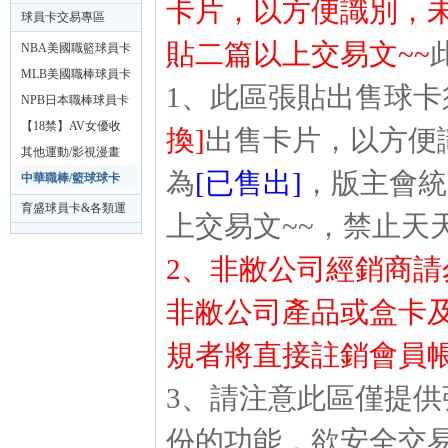
卡片，以方便識別，未
球員卡交易專區
貼二篇以上交易文~~
NBA美國職籃球員卡
球
交易專區
MLB美國職棒球員卡
1、此區張貼出售球卡
交易專區
NPB日本職棒球員卡
交易專區
【18禁】AV女優收
換]
出售卡片，以方便
藏卡交易專區
其他運動/影視漫畫
為
[已售出]
，版主會統
明星卡交易專區
中華職棒/籃球球卡
交易專區
育盛球員卡&各類運
上交易文~~，禁止天
動討論區
員
2、非敝公司經銷商
非敝公司產品或盒卡
規者將直接註銷會員
3、請注意此區僅提
份的功能，欲安全交