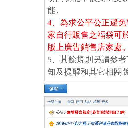
卡
能。
4、為求公平公正避
家自行販售之福袋可
版上廣告銷售店家處
5、其餘規則另請參
(球
知及提醒和其它相關
全部主題
最新
熱門
熱帖
精華
更多
公告:
論壇發言規定(發言前請詳細了解)
星
2018/01/17起之後上市系列產品領取勳