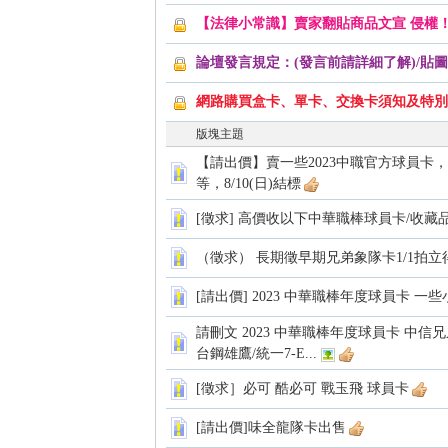
【法律小常識】賣家翻貼商品文宣 侵權
論壇發言規定：(發言前請詳細了解)/貼圖
網路購買盒卡、單卡、交換卡須知及特別
版塊主題
卡)
【請出價】賣一些2023中職官方球員卡
等，8/10(日)結標
[徵求] 高價收以下中華職棒球員卡/收藏
（徵求） 長期徵早期兄弟象隊卡1/1拍立得
[請出價] 2023 中華職棒年度球員卡 一
請刪文 2023 中華職棒年度球員卡 中信兄
台鋼雄鷹/統一7-E...
及
[徵求］必可 酷必可 戰玉飛 球員卡
[請出價]味全龍隊卡出售