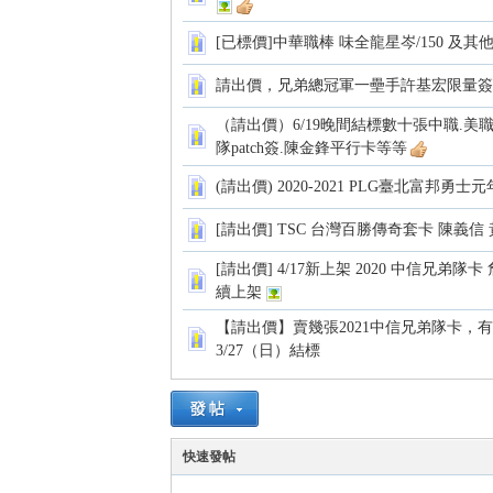
[已標價]中華職棒 味全龍星岑/150 及其
運
請出價，兄弟總冠軍一壘手許基宏限量簽
（請出價）6/19晚間結標數十張中職.
隊patch簽.陳金鋒平行卡等等
(請出價) 2020-2021 PLG臺北富邦勇士
[請出價] TSC 台灣百勝傳奇套卡 陳義信 黃
[請出價] 4/17新上架 2020 中信兄弟隊
動
續上架
【請出價】賣幾張2021中信兄弟隊卡，
3/27（日）結標
快速發帖