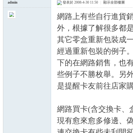
admin
發表於 2008-4-30 11:50
|
顯示全部樓層
網路上有些自行進貨
球
外，根據了解很多都
其它零盒重新包裝成
經過重新包裝的例子
下的在網路銷售，也有R
些例子不勝枚舉。另
員
是提醒卡友前往店家
網路買卡(含交換卡、
現有愈來愈多修邊、
連交換卡有些未刮開卻