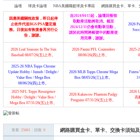
論壇
球員卡論壇
NBA美國職籃球員卡專區
網路購買盒卡、單卡、交
自2024/04/15起，論壇回報領
因應美國關稅政策，即日起停
取勳章活動將取消。截至
止收件代送BGS/PSA鑒定服
2026 Pa
2024/12/31仍會有勳章活動，
務。日後如有恢復會再另行公
Soc
請於此時間將帳號中的勳章使
育
»
›
›
›
告，謝謝。
用完畢，謝謝。
2026 Leaf Seasons In The Sun
2026 Panini PFL Contenders
2025-26
Baseball 08/07/26(五)上市。
08/06/26(四)上市。
2025-26 NBA Topps Chrome
Update Hobby / Jumob / Delight /
2026 MLB Topps Chrome Mega
Futera 
Value Box / Mega Box
Box 08/05/26(三)上市。
3
08/06/26(四)上市。
2025 NFL Topps Resurgence
2026 U
2026 Kakawow Phantom Pudgy
盛
Hobby / Delight / Value Box /
高
Penguins 07/31/26(五)上市。
Mega Box 07/31/26(五)上市。
網路購買盒卡、單卡、交換卡須知及
查看:
25661
|
回復:
0