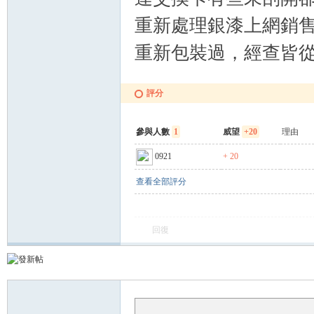
卡
重新處理銀漆上網銷售
重新包裝過，經查皆從
評分
參與人數
1
威望
+20
理由
(球
0921
+ 20
查看全部評分
回復
星