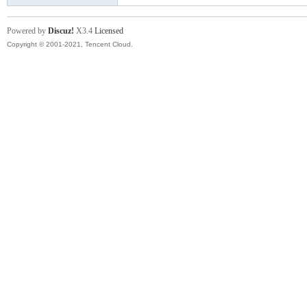
卡
Powered by
Discuz!
X3.4
Licensed
Copyright © 2001-2021, Tencent Cloud.
(球
星