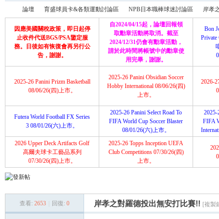
論壇
育盛球員卡&各類運動討論區
NPB日本職棒球迷討論區
岸孝之
自2024/04/15起，論壇回報領
因應美國關稅政策，即日起停
Bon J
取勳章活動將取消。截至
止收件代送BGS/PSA鑒定服
Priva
2024/12/31仍會有勳章活動，
務。日後如有恢復會再另行公
請於此時間將帳號中的勳章使
育
»
›
›
›
告，謝謝。
用完畢，謝謝。
2025-26 Panini Obsidian Soccer
2025-26 Panini Prizm Basketball
2026-2
Hobby International 08/06/26(四)
08/06/26(四)上市。
上市。
2025-26 Panini Select Road To
2025-2
Futera World Football FX Series
FIFA World Cup Soccer Blaster
FIFA 
3 08/01/26(六)上市。
08/01/26(六)上市。
Intern
2026 Upper Deck Artifacts Golf
2025-26 Topps Inception UEFA
202
盛
高爾夫球卡工藝品系列
Club Competitions 07/30/26(四)
07/30/26(四)上市。
上市。
岸孝之對羅德投出無安打比賽!!
查看:
2653
|
回復:
0
[複製