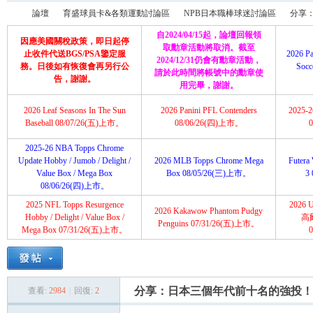
論壇
育盛球員卡&各類運動討論區
NPB日本職棒球迷討論區
分享：
自2024/04/15起，論壇回報領
因應美國關稅政策，即日起停
取勳章活動將取消。截至
止收件代送BGS/PSA鑒定服
2026 Pa
2024/12/31仍會有勳章活動，
務。日後如有恢復會再另行公
Soc
請於此時間將帳號中的勳章使
育
»
›
›
›
告，謝謝。
用完畢，謝謝。
2026 Leaf Seasons In The Sun
2026 Panini PFL Contenders
2025-26
Baseball 08/07/26(五)上市。
08/06/26(四)上市。
2025-26 NBA Topps Chrome
Update Hobby / Jumob / Delight /
2026 MLB Topps Chrome Mega
Futera 
Value Box / Mega Box
Box 08/05/26(三)上市。
3
08/06/26(四)上市。
2025 NFL Topps Resurgence
2026 U
2026 Kakawow Phantom Pudgy
盛
Hobby / Delight / Value Box /
高
Penguins 07/31/26(五)上市。
Mega Box 07/31/26(五)上市。
分享：日本三個年代前十名的強投！
查看:
2984
|
回復:
2