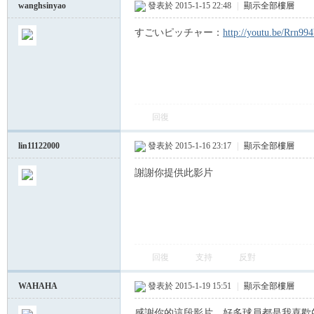
wanghsinyao
發表於 2015-1-15 22:48
|
顯示全部樓層
すごいピッチャー：
http://youtu.be/Rrn9
球
回復
lin11122000
發表於 2015-1-16 23:17
|
顯示全部樓層
謝謝你提供此影片
員
回復
支持
反對
WAHAHA
發表於 2015-1-19 15:51
|
顯示全部樓層
感謝你的這段影片，好多球員都是我喜歡