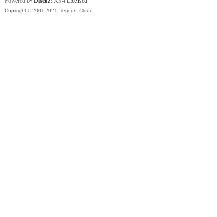
Powered by
Discuz!
X3.4
Licensed
Copyright © 2001-2021, Tencent Cloud.
卡)
及