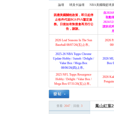
論壇
球員卡論壇
NBA美國職籃球
自2024
因應美國關稅政策，即日起停
取勳
止收件代送BGS/PSA鑒定服
2024/
務。日後如有恢復會再另行公
請於此
育
»
›
›
告，謝謝。
2026 Leaf Seasons In The Sun
2026 P
Baseball 08/07/26(五)上市。
08
2025-26 NBA Topps Chrome
Update Hobby / Jumob / Delight /
2026 ML
Value Box / Mega Box
Box 
08/06/26(四)上市。
2025 NFL Topps Resurgence
2026 Ka
盛
Hobby / Delight / Value Box /
Pengui
Mega Box 07/31/26(五)上市。
鳳山紅葉202
查看:
2047
|
回復:
3