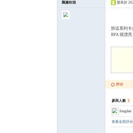
飄撇欸狼
發表於 2022
球
拆這系列卡
RPA 很
員
評分
參與人數
1
fongdan
查看全部評分