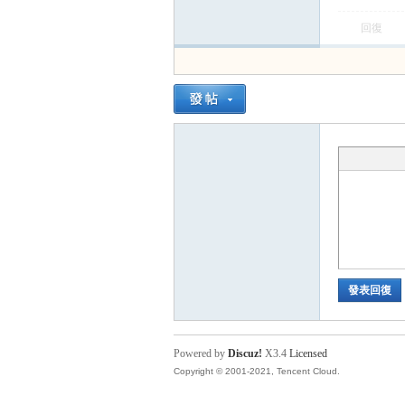
卡
回復
(球
發表回復
Powered by
Discuz!
X3.4
Licensed
星
Copyright © 2001-2021, Tencent Cloud.