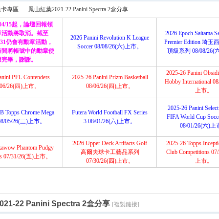
搜
員卡專區
鳳山紅葉2021-22 Panini Spectra 2盒分享
/04/15起，論壇回報領
章活動將取消。截至
2026 Epoch Saitama Se
2026 Panini Revolution K League
12/31仍會有勳章活動，
Premier Edition 
Soccer 08/08/26(六)上市。
索
時間將帳號中的勳章使
頂級系列 08/08/26
›
用完畢，謝謝。
2025-26 Panini Obsidi
anini PFL Contenders
2025-26 Panini Prizm Basketball
Hobby International 0
/06/26(四)上市。
08/06/26(四)上市。
上市。
2025-26 Panini Selec
B Topps Chrome Mega
Futera World Football FX Series
FIFA World Cup Socce
08/05/26(三)上市。
3 08/01/26(六)上市。
08/01/26(六)
2026 Upper Deck Artifacts Golf
2025-26 Topps Incep
kawow Phantom Pudgy
高爾夫球卡工藝品系列
Club Competitions 07
ns 07/31/26(五)上市。
07/30/26(四)上市。
上市。
1-22 Panini Spectra 2盒分享
[複製鏈接]