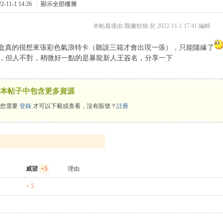
-11-1 14:26
|
顯示全部樓層
本帖最後由 飄撇欸狼 於 2022-11-1 17:41 編輯
盒真的很想來張彩色氣浪特卡（聽說三箱才會出現一張），只能隨緣了
漂亮，但人不對，稍微好一點的是暴龍新人王簽名，分享一下
本帖子中包含更多資源
您需要
登錄
才可以下載或查看，沒有賬號？
註冊
威望
+5
理由
+ 5