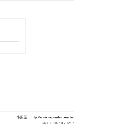
小黑屋
|
http://www.ysponder.com.tw/
GMT+8, 2026-8-7 12:35