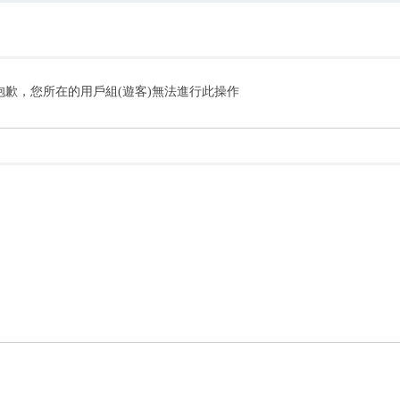
搜
索
抱歉，您所在的用戶組(遊客)無法進行此操作