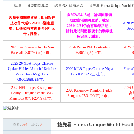
論壇
育盛問答專區
球員卡相關消息區
搶先看:Futera Unique World Foo
自2024/04/15起，論壇回報領
因應美國關稅政策，即日起停
取勳章活動將取消。截至
止收件代送BGS/PSA鑒定服
2026 Pa
2024/12/31仍會有勳章活動，
務。日後如有恢復會再另行公
Soc
請於此時間將帳號中的勳章使
育
»
›
›
›
告，謝謝。
用完畢，謝謝。
2026 Leaf Seasons In The Sun
2026 Panini PFL Contenders
2025-26
Baseball 08/07/26(五)上市。
08/06/26(四)上市。
2025-26 NBA Topps Chrome
Update Hobby / Jumob / Delight /
2026 MLB Topps Chrome Mega
Futera 
Value Box / Mega Box
Box 08/05/26(三)上市。
3
08/06/26(四)上市。
2025 NFL Topps Resurgence
2026 U
2026 Kakawow Phantom Pudgy
盛
Hobby / Delight / Value Box /
高
Penguins 07/31/26(五)上市。
Mega Box 07/31/26(五)上市。
搶先看:Futera Unique World Footba
查看:
594
|
回復:
0