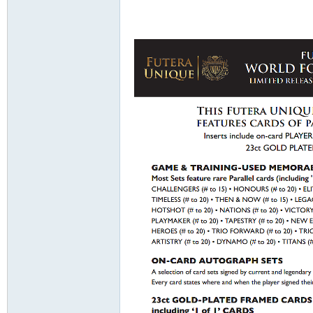
卡
(球
星