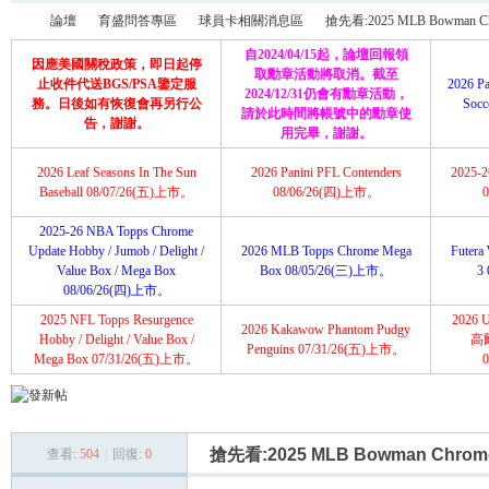
論壇
育盛問答專區
球員卡相關消息區
搶先看:2025 MLB Bowman Chrom
自2024/04/15起，論壇回報領
因應美國關稅政策，即日起停
取勳章活動將取消。截至
止收件代送BGS/PSA鑒定服
2026 Pa
2024/12/31仍會有勳章活動，
務。日後如有恢復會再另行公
Soc
請於此時間將帳號中的勳章使
育
»
›
›
›
告，謝謝。
用完畢，謝謝。
2026 Leaf Seasons In The Sun
2026 Panini PFL Contenders
2025-26
Baseball 08/07/26(五)上市。
08/06/26(四)上市。
2025-26 NBA Topps Chrome
Update Hobby / Jumob / Delight /
2026 MLB Topps Chrome Mega
Futera 
Value Box / Mega Box
Box 08/05/26(三)上市。
3
08/06/26(四)上市。
2025 NFL Topps Resurgence
2026 U
2026 Kakawow Phantom Pudgy
盛
Hobby / Delight / Value Box /
高
Penguins 07/31/26(五)上市。
Mega Box 07/31/26(五)上市。
搶先看:2025 MLB Bowman Chrome B
查看:
504
|
回復:
0