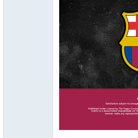
討
論
區