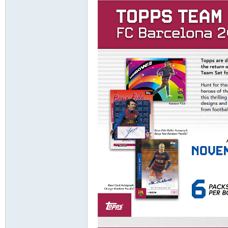
卡
(球
星