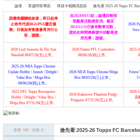
論壇
育盛問答專區
球員卡相關消息區
搶先看:2025-26 Topps FC Barce
自2024/04/15起，論壇回報領
因應美國關稅政策，即日起停
取勳章活動將取消。截至
止收件代送BGS/PSA鑒定服
2026 Pa
2024/12/31仍會有勳章活動，
務。日後如有恢復會再另行公
Soc
請於此時間將帳號中的勳章使
育
»
›
›
›
告，謝謝。
用完畢，謝謝。
2026 Leaf Seasons In The Sun
2026 Panini PFL Contenders
2025-26
Baseball 08/07/26(五)上市。
08/06/26(四)上市。
2025-26 NBA Topps Chrome
Update Hobby / Jumob / Delight /
2026 MLB Topps Chrome Mega
Futera 
Value Box / Mega Box
Box 08/05/26(三)上市。
3
08/06/26(四)上市。
2025 NFL Topps Resurgence
2026 U
2026 Kakawow Phantom Pudgy
盛
Hobby / Delight / Value Box /
高
Penguins 07/31/26(五)上市。
Mega Box 07/31/26(五)上市。
搶先看:2025-26 Topps FC Barcelo
查看:
500
|
回復:
0