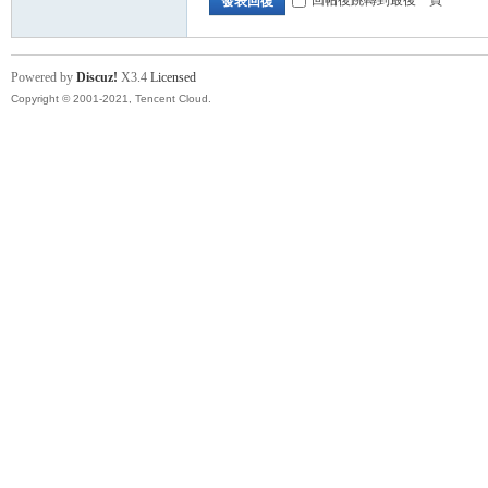
發表回復
卡
Powered by
Discuz!
X3.4
Licensed
Copyright © 2001-2021, Tencent Cloud.
(球
星