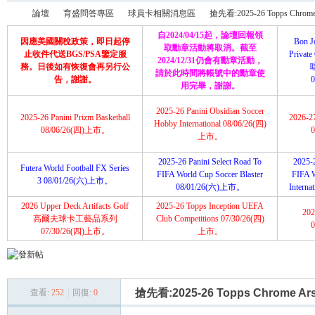
論壇
育盛問答專區
球員卡相關消息區
搶先看:2025-26 Topps Chrome 
自2024/04/15起，論壇回報領
因應美國關稅政策，即日起停
Bon J
取勳章活動將取消。截至
止收件代送BGS/PSA鑒定服
Priva
2024/12/31仍會有勳章活動，
務。日後如有恢復會再另行公
請於此時間將帳號中的勳章使
育
»
›
›
›
告，謝謝。
用完畢，謝謝。
2025-26 Panini Obsidian Soccer
2025-26 Panini Prizm Basketball
2026-2
Hobby International 08/06/26(四)
08/06/26(四)上市。
上市。
2025-26 Panini Select Road To
2025-2
Futera World Football FX Series
FIFA World Cup Soccer Blaster
FIFA 
3 08/01/26(六)上市。
08/01/26(六)上市。
Intern
2026 Upper Deck Artifacts Golf
2025-26 Topps Inception UEFA
202
盛
高爾夫球卡工藝品系列
Club Competitions 07/30/26(四)
07/30/26(四)上市。
上市。
搶先看:2025-26 Topps Chrome Ars
查看:
252
|
回復:
0