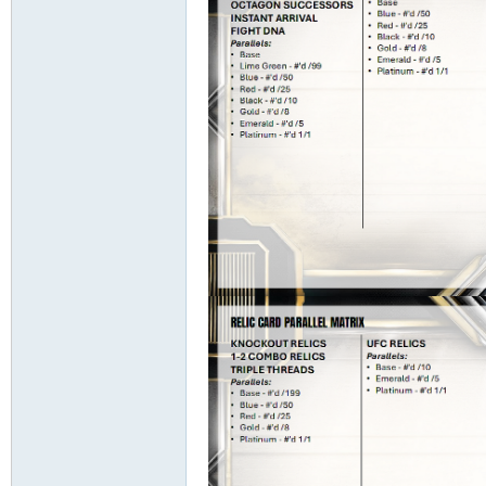
討
論
區