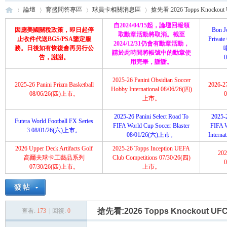
論壇
育盛問答專區
球員卡相關消息區
搶先看:2026 Topps Knockout
自2024/04/15起，論壇回報領
因應美國關稅政策，即日起停
Bon J
取勳章活動將取消。截至
止收件代送BGS/PSA鑒定服
Priva
2024/12/31仍會有勳章活動，
務。日後如有恢復會再另行公
請於此時間將帳號中的勳章使
育
»
›
›
›
告，謝謝。
用完畢，謝謝。
2025-26 Panini Obsidian Soccer
2025-26 Panini Prizm Basketball
2026-2
Hobby International 08/06/26(四)
08/06/26(四)上市。
上市。
2025-26 Panini Select Road To
2025-2
Futera World Football FX Series
FIFA World Cup Soccer Blaster
FIFA 
3 08/01/26(六)上市。
08/01/26(六)上市。
Intern
2026 Upper Deck Artifacts Golf
2025-26 Topps Inception UEFA
202
盛
高爾夫球卡工藝品系列
Club Competitions 07/30/26(四)
07/30/26(四)上市。
上市。
搶先看:2026 Topps Knockout UF
查看:
173
|
回復:
0