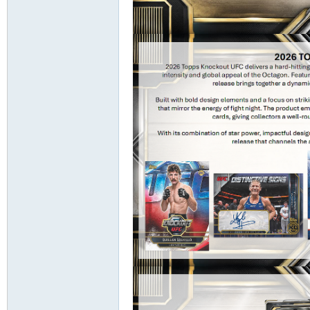
卡
(球
星