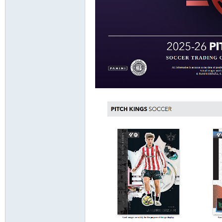
卡
(球
星