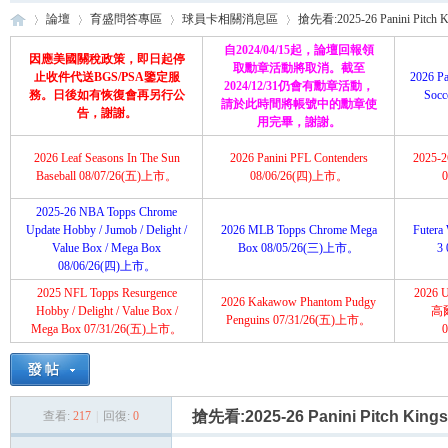
論壇
育盛問答專區
球員卡相關消息區
搶先看:2025-26 Panini Pitch King
自2024/04/15起，論壇回報領
因應美國關稅政策，即日起停
取勳章活動將取消。截至
止收件代送BGS/PSA鑒定服
2026 Pa
2024/12/31仍會有勳章活動，
務。日後如有恢復會再另行公
Soc
請於此時間將帳號中的勳章使
育
»
›
›
›
告，謝謝。
用完畢，謝謝。
2026 Leaf Seasons In The Sun
2026 Panini PFL Contenders
2025-26
Baseball 08/07/26(五)上市。
08/06/26(四)上市。
2025-26 NBA Topps Chrome
Update Hobby / Jumob / Delight /
2026 MLB Topps Chrome Mega
Futera 
Value Box / Mega Box
Box 08/05/26(三)上市。
3
08/06/26(四)上市。
2025 NFL Topps Resurgence
2026 U
2026 Kakawow Phantom Pudgy
盛
Hobby / Delight / Value Box /
高
Penguins 07/31/26(五)上市。
Mega Box 07/31/26(五)上市。
搶先看:2025-26 Panini Pitch Kings S
查看:
217
|
回復:
0