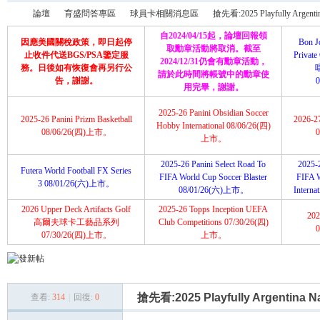
論壇
育盛問答專區
球員卡相關消息區
搶先看:2025 Playfully Argentina 
自2024/04/15起，論壇回報領
因應美國關稅政策，即日起停
Bon J
取勳章活動將取消。截至
止收件代送BGS/PSA鑒定服
Priva
2024/12/31仍會有勳章活動，
務。日後如有恢復會再另行公
請於此時間將帳號中的勳章使
育
»
›
›
›
告，謝謝。
用完畢，謝謝。
2025-26 Panini Obsidian Soccer
2025-26 Panini Prizm Basketball
2026-2
Hobby International 08/06/26(四)
08/06/26(四)上市。
上市。
2025-26 Panini Select Road To
2025-2
Futera World Football FX Series
FIFA World Cup Soccer Blaster
FIFA 
3 08/01/26(六)上市。
08/01/26(六)上市。
Intern
2026 Upper Deck Artifacts Golf
2025-26 Topps Inception UEFA
202
盛
高爾夫球卡工藝品系列
Club Competitions 07/30/26(四)
07/30/26(四)上市。
上市。
搶先看:2025 Playfully Argentina Na
查看:
314
|
回復:
0