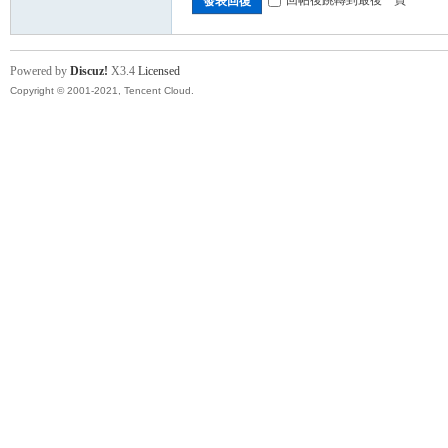
發表回復
卡
Powered by
Discuz!
X3.4
Licensed
Copyright © 2001-2021, Tencent Cloud.
(球
星