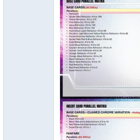
討
論
區