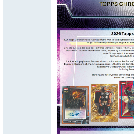
卡
(球
星