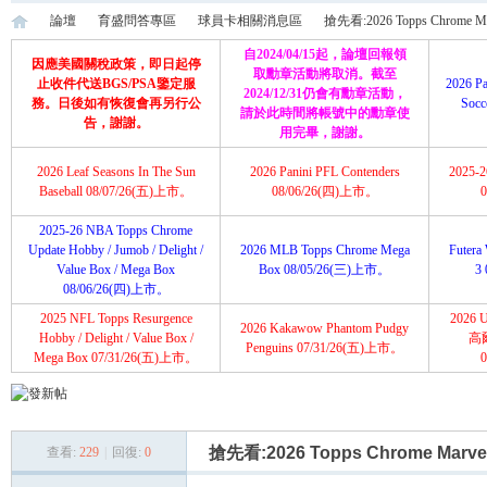
論壇
育盛問答專區
球員卡相關消息區
搶先看:2026 Topps Chrome Ma
自2024/04/15起，論壇回報領
因應美國關稅政策，即日起停
取勳章活動將取消。截至
止收件代送BGS/PSA鑒定服
2026 Pa
2024/12/31仍會有勳章活動，
務。日後如有恢復會再另行公
Soc
請於此時間將帳號中的勳章使
育
»
›
›
›
告，謝謝。
用完畢，謝謝。
2026 Leaf Seasons In The Sun
2026 Panini PFL Contenders
2025-26
Baseball 08/07/26(五)上市。
08/06/26(四)上市。
2025-26 NBA Topps Chrome
Update Hobby / Jumob / Delight /
2026 MLB Topps Chrome Mega
Futera 
Value Box / Mega Box
Box 08/05/26(三)上市。
3
08/06/26(四)上市。
2025 NFL Topps Resurgence
2026 U
2026 Kakawow Phantom Pudgy
盛
Hobby / Delight / Value Box /
高
Penguins 07/31/26(五)上市。
Mega Box 07/31/26(五)上市。
搶先看:2026 Topps Chrome Marve
查看:
229
|
回復:
0