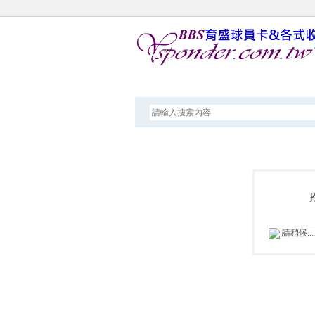
論壇
請稍候...