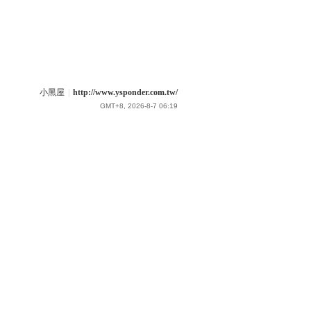
小黑屋
|
http://www.ysponder.com.tw/
GMT+8, 2026-8-7 06:19