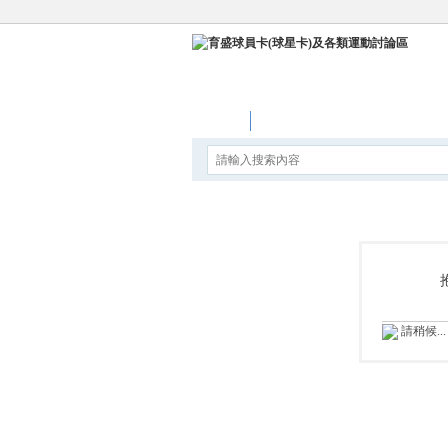
論壇
請稍候...