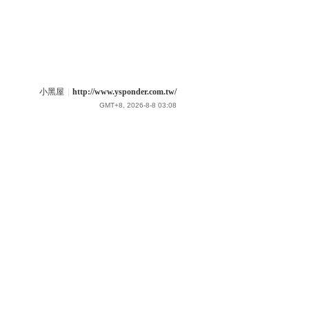
小黑屋
|
http://www.ysponder.com.tw/
GMT+8, 2026-8-8 03:08