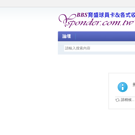
論壇
請稍候...