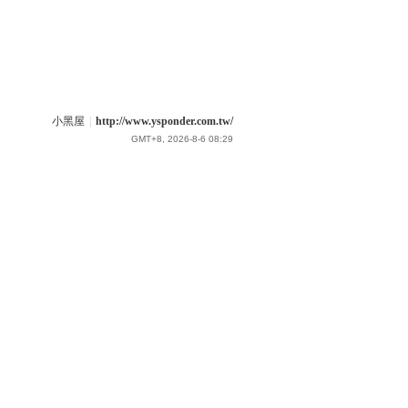
小黑屋
|
http://www.ysponder.com.tw/
GMT+8, 2026-8-6 08:29