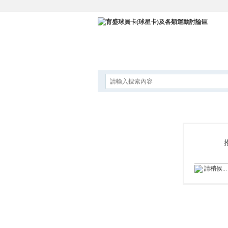
論壇
請稍候...