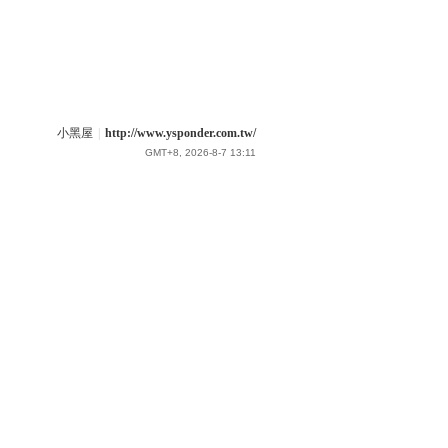
小黑屋
|
http://www.ysponder.com.tw/
GMT+8, 2026-8-7 13:11