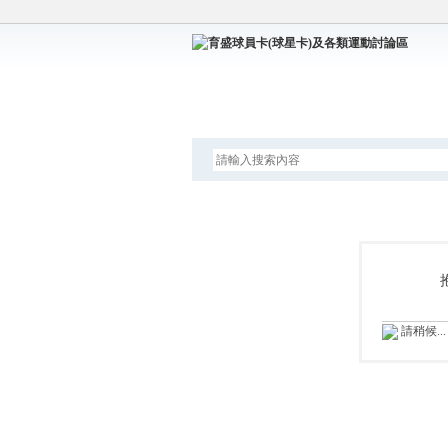
論壇
請稍候...