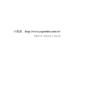
小黑屋
|
http://www.ysponder.com.tw/
GMT+8, 2026-8-7 09:33