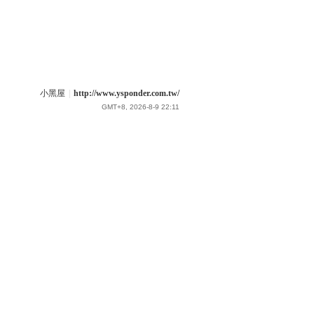
小黑屋
|
http://www.ysponder.com.tw/
GMT+8, 2026-8-9 22:11