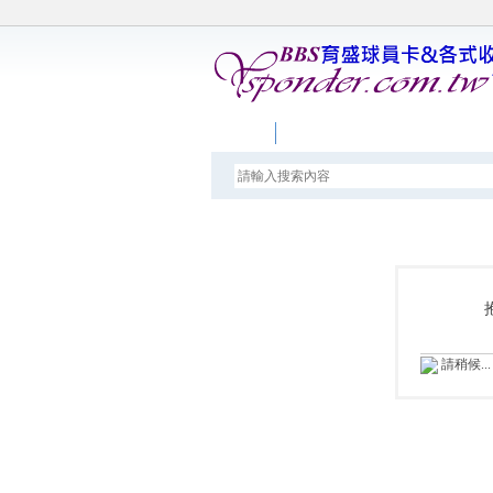
論壇
請稍候...