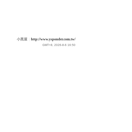
小黑屋
|
http://www.ysponder.com.tw/
GMT+8, 2026-8-6 16:50