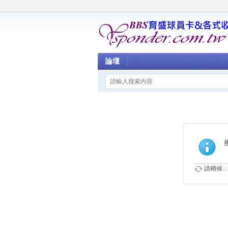
論壇
請稍候...