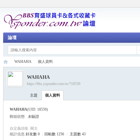
論壇
WAHAHA
個人資料
WAHAHA
https://bbs.ysponder.com.tw/?18559
育
›
›
主題
個人資料
WAHAHA
(UID: 18559)
郵箱狀態
未驗證
自定義頭銜
閣主
統計信息
好友數 0
|
回帖數 1256
|
主題數 43