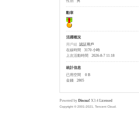
性別
男
盛
勳章
活躍概況
用戶組
認証用戶
在線時間
3170 小時
上次活動時間
2026-8-7 11:18
統計信息
球
已用空間
0 B
金錢
2805
Powered by
Discuz!
X3.4
Licensed
Copyright © 2001-2021, Tencent Cloud.
員