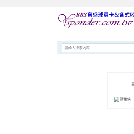
論壇
請稍候...