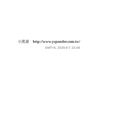
小黑屋
|
http://www.ysponder.com.tw/
GMT+8, 2026-8-7 23:48