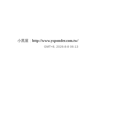
小黑屋
|
http://www.ysponder.com.tw/
GMT+8, 2026-8-8 06:13