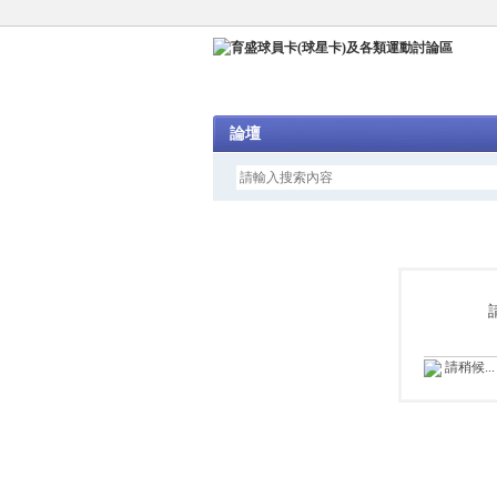
論壇
請稍候...