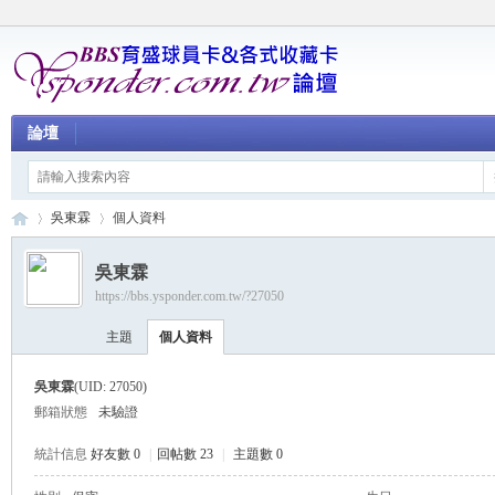
論壇
吳東霖
個人資料
吳東霖
https://bbs.ysponder.com.tw/?27050
育
›
›
主題
個人資料
吳東霖
(UID: 27050)
郵箱狀態
未驗證
統計信息
好友數 0
|
回帖數 23
|
主題數 0