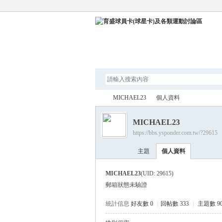
論壇
MICHAEL23
個人資料
MICHAEL23
https://bbs.ysponder.com.tw/?29615
育
›
›
主題
個人資料
MICHAEL23
(UID: 29615)
郵箱狀態
未驗證
統計信息
好友數 0
|
回帖數 333
|
主題數 9