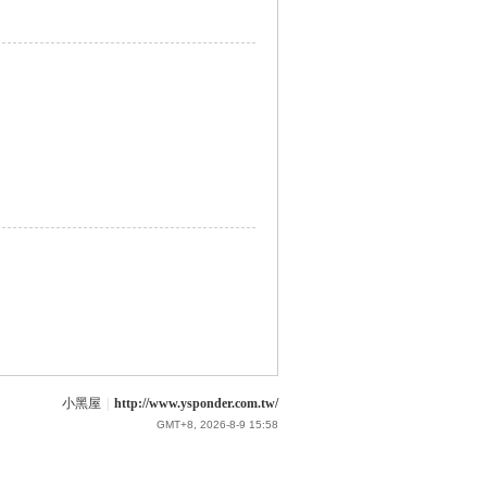
小黑屋
|
http://www.ysponder.com.tw/
GMT+8, 2026-8-9 15:58