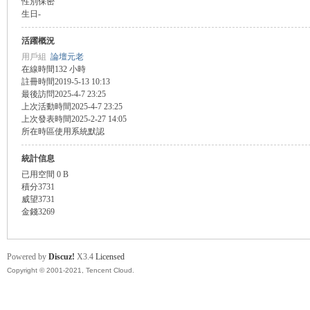
性別
保密
生日
-
盛
活躍概況
用戶組
論壇元老
在線時間
132 小時
註冊時間
2019-5-13 10:13
最後訪問
2025-4-7 23:25
上次活動時間
2025-4-7 23:25
上次發表時間
2025-2-27 14:05
所在時區
使用系統默認
統計信息
球
已用空間
0 B
積分
3731
威望
3731
金錢
3269
Powered by
Discuz!
X3.4
Licensed
Copyright © 2001-2021, Tencent Cloud.
員