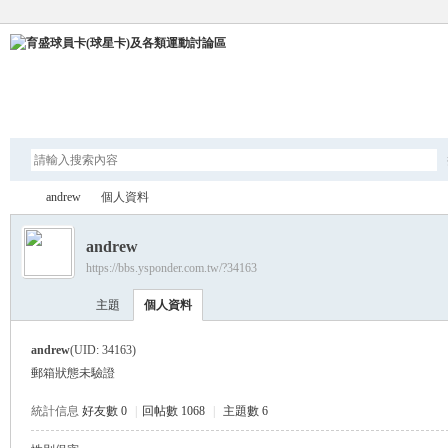
論壇
andrew
個人資料
andrew
https://bbs.ysponder.com.tw/?34163
育
›
›
主題
個人資料
andrew
(UID: 34163)
郵箱狀態
未驗證
統計信息
好友數 0
|
回帖數 1068
|
主題數 6