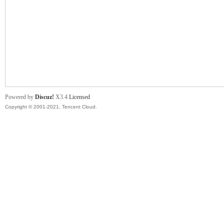
盛
Powered by
Discuz!
X3.4
Licensed
Copyright © 2001-2021, Tencent Cloud.
球
員