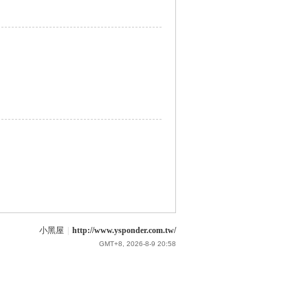
小黑屋
|
http://www.ysponder.com.tw/
GMT+8, 2026-8-9 20:58