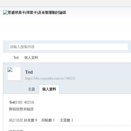
論壇
Ted
個人資料
Ted
https://bbs.ysponder.com.tw/?40253
育
›
›
主題
個人資料
Ted
(UID: 40253)
郵箱狀態
未驗證
統計信息
好友數 0
|
回帖數 1
|
主題數 1