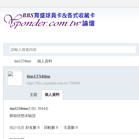
論壇
tim1234tim
個人資料
tim1234tim
https://bbs.ysponder.com.tw/?39444
育
›
›
主題
個人資料
tim1234tim
(UID: 39444)
郵箱狀態
未驗證
統計信息
好友數 0
|
回帖數 0
|
主題數 0