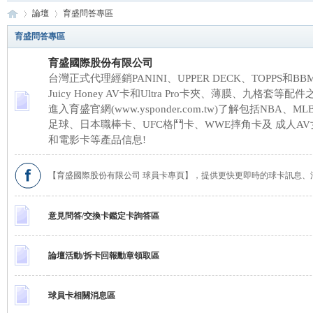
論壇
育盛問答專區
育盛問答專區
育盛國際股份有限公司
育
»
›
台灣正式代理經銷PANINI、UPPER DECK、TOPPS和
Juicy Honey AV卡和Ultra Pro卡夾、薄膜、九格套
進入育盛官網(www.ysponder.com.tw)了解包括NBA、ML
足球、日本職棒卡、UFC格鬥卡、WWE摔角卡及 成人A
和電影卡等產品信息!
【育盛國際股份有限公司 球員卡專頁】，提供更快更即時的球卡訊息、活
盛
意見問答/交換卡鑑定卡詢答區
論壇活動/拆卡回報勳章領取區
球員卡相關消息區