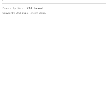
Powered by
Discuz!
X3.4
Licensed
Copyright © 2001-2021, Tencent Cloud.
球
員