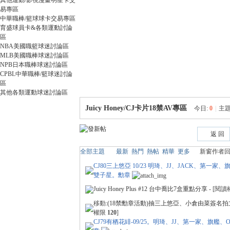
其他運動/影視漫畫明星卡交
卡
易專區
中華職棒/籃球球卡交易專區
育盛球員卡&各類運動討論
區
NBA美國職籃球迷討論區
MLB美國職棒球迷討論區
NPB日本職棒球迷討論區
CPBL中華職棒/籃球迷討論
區
其他各類運動球迷討論區
(球
Juicy Honey/CJ卡片18禁AV專區
今日:
0
|
主題
返 回
全部主題
最新
熱門
熱帖
精華
更多
新窗
作者
回
CJ80三上悠亞 10/23 明琦、JJ、JACK、第一家
雙子星。勳章
Juicy Honey Plus #12 台中喬比7盒重點分享
- [閱
移動:
(18禁勳章活動)抽三上悠亞、小倉由菜簽名拍立得和
星
權限
120
]
CJ79有栖花緋-09/25。明琦、JJ、第一家、旗艦、