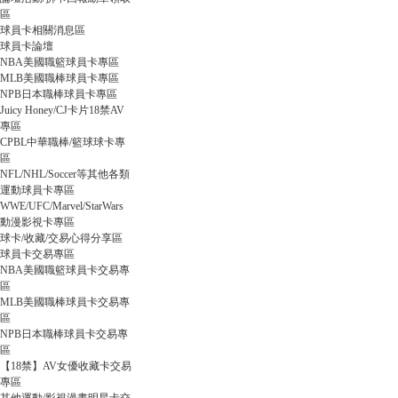
區
球員卡相關消息區
球員卡論壇
球
NBA美國職籃球員卡專區
MLB美國職棒球員卡專區
NPB日本職棒球員卡專區
Juicy Honey/CJ卡片18禁AV
專區
CPBL中華職棒/籃球球卡專
區
NFL/NHL/Soccer等其他各類
運動球員卡專區
WWE/UFC/Marvel/StarWars
動漫影視卡專區
員
球卡/收藏/交易心得分享區
球員卡交易專區
NBA美國職籃球員卡交易專
區
MLB美國職棒球員卡交易專
區
NPB日本職棒球員卡交易專
區
【18禁】AV女優收藏卡交易
專區