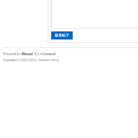
討
發表帖子
Powered by
Discuz!
X3.4
Licensed
Copyright © 2001-2021, Tencent Cloud.
論
區