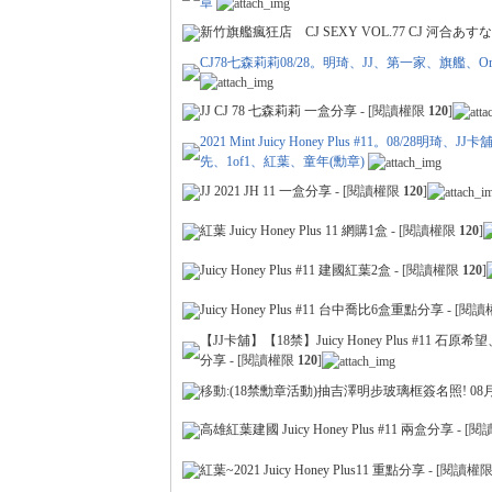
章
新竹旗艦瘋狂店 CJ SEXY VOL.77 CJ 河合あす
CJ78七森莉莉08/28。明琦、JJ、第一家、旗艦、
JJ CJ 78 七森莉莉 一盒分享
- [閱讀權限
120
]
2021 Mint Juicy Honey Plus #11。08
先、1of1、紅葉、童年(勳章)
卡)
JJ 2021 JH 11 一盒分享
- [閱讀權限
120
]
紅葉 Juicy Honey Plus 11 網購1盒
- [閱讀權限
120
]
Juicy Honey Plus #11 建國紅葉2盒
- [閱讀權限
120
]
Juicy Honey Plus #11 台中喬比6盒重點分享
- [閱
【JJ卡舖】【18禁】Juicy Honey Plus #1
分享
- [閱讀權限
120
]
移動:
(18禁勳章活動)抽吉澤明步玻璃框簽名照! 08月19
及
高雄紅葉建國 Juicy Honey Plus #11 兩盒分享
- [
紅葉~2021 Juicy Honey Plus11 重點分享
- [閱讀權