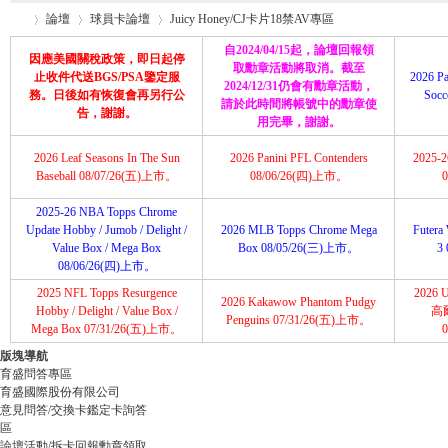
論壇
球員卡論壇
Juicy Honey/CJ卡片18禁AV專區
自2024/04/15起，論壇回報領
因應美國關稅政策，即日起停
取勳章活動將取消。截至
止收件代送BGS/PSA鑒定服
2026 Pa
2024/12/31仍會有勳章活動，
務。日後如有恢復會再另行公
Soc
請於此時間將帳號中的勳章使
育
»
›
›
告，謝謝。
用完畢，謝謝。
2026 Leaf Seasons In The Sun
2026 Panini PFL Contenders
2025-26
Baseball 08/07/26(五)上市。
08/06/26(四)上市。
2025-26 NBA Topps Chrome
Update Hobby / Jumob / Delight /
2026 MLB Topps Chrome Mega
Futera 
Value Box / Mega Box
Box 08/05/26(三)上市。
3
08/06/26(四)上市。
2025 NFL Topps Resurgence
2026 U
2026 Kakawow Phantom Pudgy
盛
Hobby / Delight / Value Box /
高
Penguins 07/31/26(五)上市。
Mega Box 07/31/26(五)上市。
版塊導航
育盛問答專區
育盛國際股份有限公司
意見問答/交換卡鑑定卡詢答
區
論壇活動/拆卡回報勳章領取