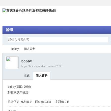
論壇
bobby
個人資料
bobby
https://bbs.ysponder.com.tw/?2036
育
›
›
主題
個人資料
bobby
(UID: 2036)
郵箱狀態
未驗證
統計信息
好友數 0
|
回帖數 2308
|
主題數 248