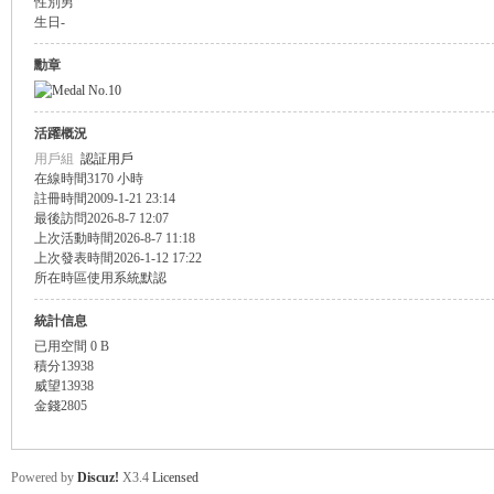
性別
男
生日
-
盛
勳章
活躍概況
用戶組
認証用戶
在線時間
3170 小時
註冊時間
2009-1-21 23:14
最後訪問
2026-8-7 12:07
上次活動時間
2026-8-7 11:18
上次發表時間
2026-1-12 17:22
球
所在時區
使用系統默認
統計信息
已用空間
0 B
積分
13938
威望
13938
金錢
2805
Powered by
Discuz!
X3.4
Licensed
員