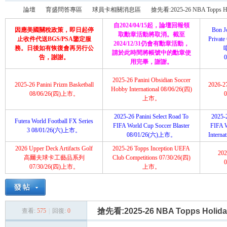
論壇
育盛問答專區
球員卡相關消息區
搶先看:2025-26 NBA Topps Holi
自2024/04/15起，論壇回報領
因應美國關稅政策，即日起停
Bon J
取勳章活動將取消。截至
止收件代送BGS/PSA鑒定服
Priva
2024/12/31仍會有勳章活動，
務。日後如有恢復會再另行公
請於此時間將帳號中的勳章使
育
»
›
›
›
告，謝謝。
用完畢，謝謝。
2025-26 Panini Obsidian Soccer
2025-26 Panini Prizm Basketball
2026-2
Hobby International 08/06/26(四)
08/06/26(四)上市。
上市。
2025-26 Panini Select Road To
2025-2
Futera World Football FX Series
FIFA World Cup Soccer Blaster
FIFA 
3 08/01/26(六)上市。
08/01/26(六)上市。
Intern
2026 Upper Deck Artifacts Golf
2025-26 Topps Inception UEFA
202
盛
高爾夫球卡工藝品系列
Club Competitions 07/30/26(四)
07/30/26(四)上市。
上市。
搶先看:2025-26 NBA Topps Holida
查看:
575
|
回復:
0