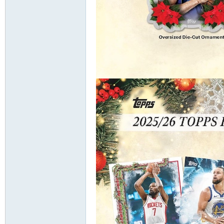
卡
(球
星