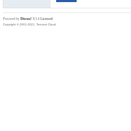
Powered by
Discuz!
X3.4
Licensed
運
Copyright © 2001-2021, Tencent Cloud.
動