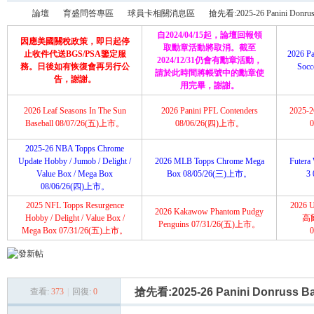
論壇
育盛問答專區
球員卡相關消息區
搶先看:2025-26 Panini Donruss
自2024/04/15起，論壇回報領
因應美國關稅政策，即日起停
取勳章活動將取消。截至
止收件代送BGS/PSA鑒定服
2026 Pa
2024/12/31仍會有勳章活動，
務。日後如有恢復會再另行公
Soc
請於此時間將帳號中的勳章使
育
»
›
›
›
告，謝謝。
用完畢，謝謝。
2026 Leaf Seasons In The Sun
2026 Panini PFL Contenders
2025-26
Baseball 08/07/26(五)上市。
08/06/26(四)上市。
2025-26 NBA Topps Chrome
Update Hobby / Jumob / Delight /
2026 MLB Topps Chrome Mega
Futera 
Value Box / Mega Box
Box 08/05/26(三)上市。
3
08/06/26(四)上市。
2025 NFL Topps Resurgence
2026 U
2026 Kakawow Phantom Pudgy
盛
Hobby / Delight / Value Box /
高
Penguins 07/31/26(五)上市。
Mega Box 07/31/26(五)上市。
搶先看:2025-26 Panini Donruss Ba
查看:
373
|
回復:
0