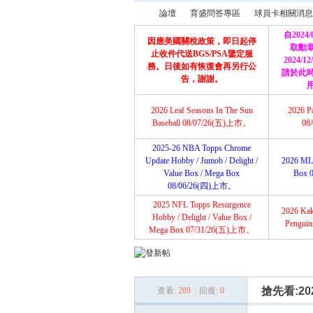
論壇
育盛問答專區
球員卡相關消息
自2024
因應美國關稅政策，即日起停
取勳
止收件代送BGS/PSA鑒定服
2024/
務。日後如有恢復會再另行公
請於此
育
»
›
›
告，謝謝。
2026 Leaf Seasons In The Sun
2026 P
Baseball 08/07/26(五)上市。
08
2025-26 NBA Topps Chrome
Update Hobby / Jumob / Delight /
2026 ML
Value Box / Mega Box
Box 
08/06/26(四)上市。
2025 NFL Topps Resurgence
2026 Ka
盛
Hobby / Delight / Value Box /
Pengui
Mega Box 07/31/26(五)上市。
搶先看:2026
查看:
289
|
回復:
0