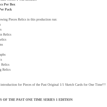
ics Per Box
 Per Pack
owing Pieces Relics in this production run:
s
cs
in Relics
elics
ms
aphs
cs
l Relics
g Relics
 introduction for Pieces of the Past Original 1/1 Sketch Cards for One Time!!!
ES OF THE PAST ONE TIME SERIES 1 EDITION