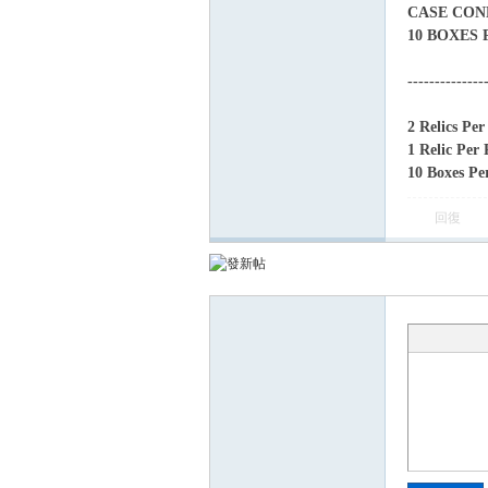
CASE CON
10 BOXES
--------------
2 Relics Per
1 Relic Per
10 Boxes Pe
卡)
回復
及