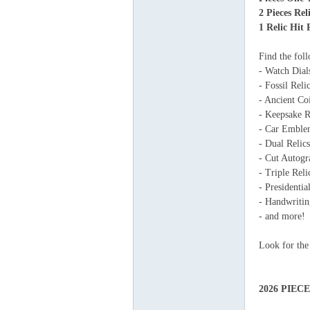
卡
2 Pieces Rel
1 Relic Hit
Find the foll
- Watch Dial
- Fossil Reli
- Ancient Co
- Keepsake R
- Car Emble
- Dual Relics
(球
- Cut Autogr
- Triple Reli
- Presidentia
- Handwritin
- and more!
Look for the
星
2026 PIEC