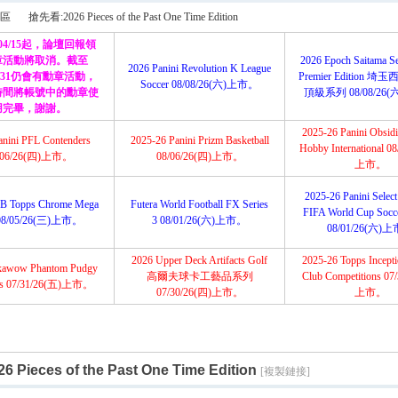
搜
區
搶先看:2026 Pieces of the Past One Time Edition
/04/15起，論壇回報領
章活動將取消。截至
2026 Epoch Saitama Se
2026 Panini Revolution K League
12/31仍會有勳章活動，
Premier Edition 
Soccer 08/08/26(六)上市。
索
時間將帳號中的勳章使
頂級系列 08/08/26
›
用完畢，謝謝。
2025-26 Panini Obsidi
anini PFL Contenders
2025-26 Panini Prizm Basketball
Hobby International 0
/06/26(四)上市。
08/06/26(四)上市。
上市。
2025-26 Panini Selec
B Topps Chrome Mega
Futera World Football FX Series
FIFA World Cup Socce
08/05/26(三)上市。
3 08/01/26(六)上市。
08/01/26(六)
2026 Upper Deck Artifacts Golf
2025-26 Topps Incep
kawow Phantom Pudgy
高爾夫球卡工藝品系列
Club Competitions 07
ns 07/31/26(五)上市。
07/30/26(四)上市。
上市。
 Pieces of the Past One Time Edition
[複製鏈接]