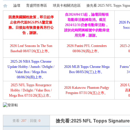
論壇
育盛問答專區
球員卡相關消息區
搶先看:2025 NFL Topps Signatu
自2024/04/15起，論壇回報領
因應美國關稅政策，即日起停
取勳章活動將取消。截至
止收件代送BGS/PSA鑒定服
2026 Pa
2024/12/31仍會有勳章活動，
務。日後如有恢復會再另行公
Soc
請於此時間將帳號中的勳章使
育
»
›
›
›
告，謝謝。
用完畢，謝謝。
2026 Leaf Seasons In The Sun
2026 Panini PFL Contenders
2025-26
Baseball 08/07/26(五)上市。
08/06/26(四)上市。
2025-26 NBA Topps Chrome
Update Hobby / Jumob / Delight /
2026 MLB Topps Chrome Mega
Futera 
Value Box / Mega Box
Box 08/05/26(三)上市。
3
08/06/26(四)上市。
2025 NFL Topps Resurgence
2026 U
2026 Kakawow Phantom Pudgy
盛
Hobby / Delight / Value Box /
高
Penguins 07/31/26(五)上市。
Mega Box 07/31/26(五)上市。
搶先看:2025 NFL Topps Signature 
查看:
207
|
回復:
0