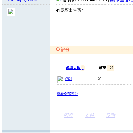
有意願出售嗎?
評分
參與人數
1
威望
+20
0921
+ 20
查看全部評分
回復
支持
反對