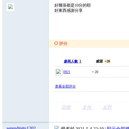
好幾張都是10分的耶
好東西感謝分享
評分
參與人數
1
威望
+20
0921
+ 20
查看全部評分
回復
支持
反對
serendipity1202
發表於 2021-5-4 22:19
|
顯示全部