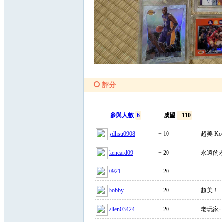
評分
參與人數
6
威望
+110
ydhsu0908
+ 10
超美 Ko
kencard09
+ 20
永遠的
0921
+ 20
bobby
+ 20
超美！
allen03424
+ 20
老玩家