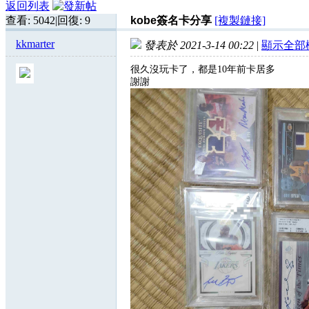
返回列表
查看:
5042
|
回復:
9
kobe簽名卡分享
[複製鏈接]
kkmarter
發表於 2021-3-14 00:22
|
顯示全部
很久沒玩卡了，都是10年前卡居多
謝謝