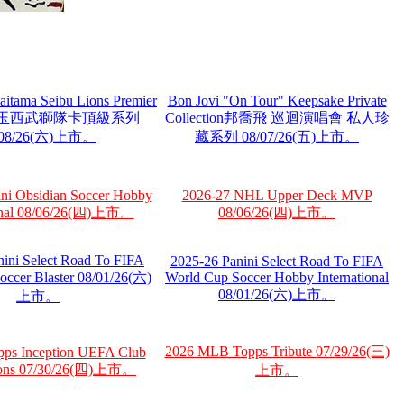
aitama Seibu Lions Premier
Bon Jovi "On Tour" Keepsake Private
on 埼玉西武獅隊卡頂級系列
Collection邦喬飛 巡迴演唱會 私人珍
/08/26(六)上市。
藏系列 08/07/26(五)上市。
ni Obsidian Soccer Hobby
2026-27 NHL Upper Deck MVP
ional 08/06/26(四)上市。
08/06/26(四)上市。
nini Select Road To FIFA
2025-26 Panini Select Road To FIFA
occer Blaster 08/01/26(六)
World Cup Soccer Hobby International
08/01/26(六)上市。
上市。
2026 MLB Topps Tribute 07/29/26(三)
pps Inception UEFA Club
ions 07/30/26(四)上市。
上市。