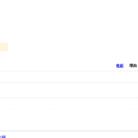
收起
理由
樓層