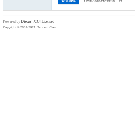
發表回復
卡
Powered by
Discuz!
X3.4
Licensed
Copyright © 2001-2021, Tencent Cloud.
(球
星