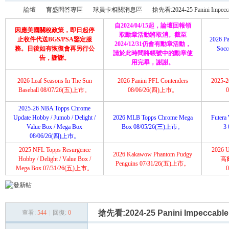
論壇
育盛問答專區
球員卡相關消息區
搶先看:2024-25 Panini Impeccabl
自2024/04/15起，論壇回報領
因應美國關稅政策，即日起停
取勳章活動將取消。截至
止收件代送BGS/PSA鑒定服
2026 Pa
2024/12/31仍會有勳章活動，
務。日後如有恢復會再另行公
Soc
請於此時間將帳號中的勳章使
育
»
›
›
›
告，謝謝。
用完畢，謝謝。
2026 Leaf Seasons In The Sun
2026 Panini PFL Contenders
2025-26
Baseball 08/07/26(五)上市。
08/06/26(四)上市。
2025-26 NBA Topps Chrome
Update Hobby / Jumob / Delight /
2026 MLB Topps Chrome Mega
Futera 
Value Box / Mega Box
Box 08/05/26(三)上市。
3
08/06/26(四)上市。
2025 NFL Topps Resurgence
2026 U
2026 Kakawow Phantom Pudgy
盛
Hobby / Delight / Value Box /
高
Penguins 07/31/26(五)上市。
Mega Box 07/31/26(五)上市。
搶先看:2024-25 Panini Impeccable 
查看:
544
|
回復:
0