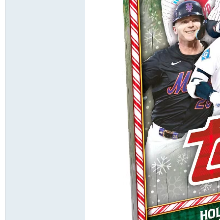
卡
(球
星