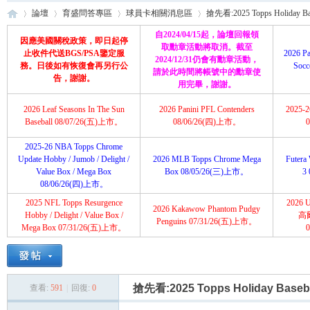
論壇
育盛問答專區
球員卡相關消息區
搶先看:2025 Topps Holiday Base
自2024/04/15起，論壇回報領
因應美國關稅政策，即日起停
取勳章活動將取消。截至
止收件代送BGS/PSA鑒定服
2026 Pa
2024/12/31仍會有勳章活動，
務。日後如有恢復會再另行公
Soc
請於此時間將帳號中的勳章使
育
»
›
›
›
告，謝謝。
用完畢，謝謝。
2026 Leaf Seasons In The Sun
2026 Panini PFL Contenders
2025-26
Baseball 08/07/26(五)上市。
08/06/26(四)上市。
2025-26 NBA Topps Chrome
Update Hobby / Jumob / Delight /
2026 MLB Topps Chrome Mega
Futera 
Value Box / Mega Box
Box 08/05/26(三)上市。
3
08/06/26(四)上市。
2025 NFL Topps Resurgence
2026 U
2026 Kakawow Phantom Pudgy
盛
Hobby / Delight / Value Box /
高
Penguins 07/31/26(五)上市。
Mega Box 07/31/26(五)上市。
搶先看:2025 Topps Holiday Baseba
查看:
591
|
回復:
0