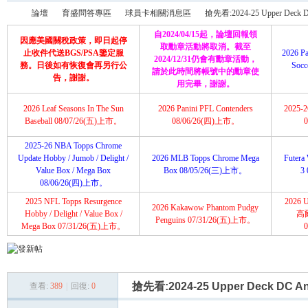
論壇
育盛問答專區
球員卡相關消息區
搶先看:2024-25 Upper Deck D
自2024/04/15起，論壇回報領
因應美國關稅政策，即日起停
取勳章活動將取消。截至
止收件代送BGS/PSA鑒定服
2026 Pa
2024/12/31仍會有勳章活動，
務。日後如有恢復會再另行公
Soc
請於此時間將帳號中的勳章使
育
»
›
›
›
告，謝謝。
用完畢，謝謝。
2026 Leaf Seasons In The Sun
2026 Panini PFL Contenders
2025-26
Baseball 08/07/26(五)上市。
08/06/26(四)上市。
2025-26 NBA Topps Chrome
Update Hobby / Jumob / Delight /
2026 MLB Topps Chrome Mega
Futera 
Value Box / Mega Box
Box 08/05/26(三)上市。
3
08/06/26(四)上市。
2025 NFL Topps Resurgence
2026 U
2026 Kakawow Phantom Pudgy
盛
Hobby / Delight / Value Box /
高
Penguins 07/31/26(五)上市。
Mega Box 07/31/26(五)上市。
搶先看:2024-25 Upper Deck DC An
查看:
389
|
回復:
0