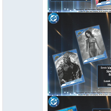
卡
(球
星