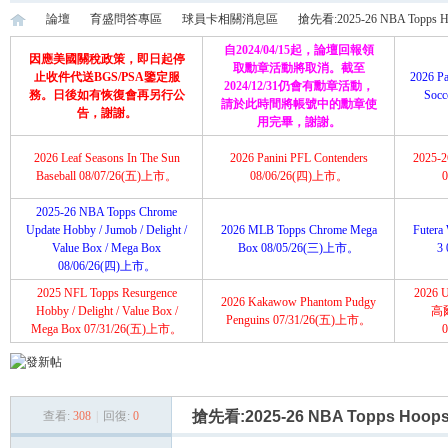
論壇
育盛問答專區
球員卡相關消息區
搶先看:2025-26 NBA Topps Hoop
自2024/04/15起，論壇回報領
因應美國關稅政策，即日起停
取勳章活動將取消。截至
止收件代送BGS/PSA鑒定服
2026 Pa
2024/12/31仍會有勳章活動，
務。日後如有恢復會再另行公
Soc
請於此時間將帳號中的勳章使
育
»
›
›
›
告，謝謝。
用完畢，謝謝。
2026 Leaf Seasons In The Sun
2026 Panini PFL Contenders
2025-26
Baseball 08/07/26(五)上市。
08/06/26(四)上市。
2025-26 NBA Topps Chrome
Update Hobby / Jumob / Delight /
2026 MLB Topps Chrome Mega
Futera 
Value Box / Mega Box
Box 08/05/26(三)上市。
3
08/06/26(四)上市。
2025 NFL Topps Resurgence
2026 U
2026 Kakawow Phantom Pudgy
盛
Hobby / Delight / Value Box /
高
Penguins 07/31/26(五)上市。
Mega Box 07/31/26(五)上市。
搶先看:2025-26 NBA Topps Hoops H
查看:
308
|
回復:
0