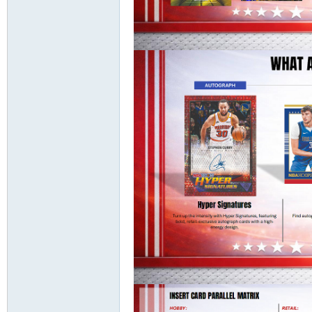
卡
(球
星