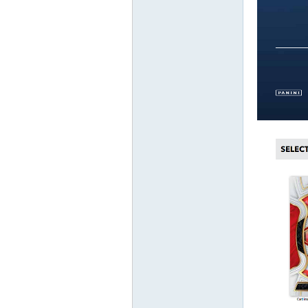
卡
(球
星