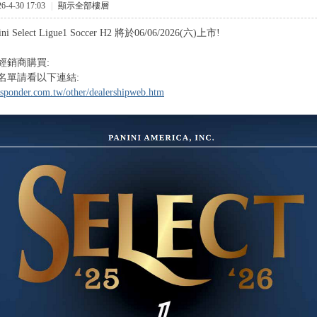
-4-30 17:03
|
顯示全部樓層
nini Select Ligue1 Soccer H2 將於06/06/2026(六)上市!
經銷商購買:
名單請看以下連結:
sponder.com.tw/other/dealershipweb.htm