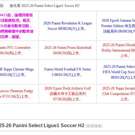
搜
區
搶先看:2025-26 Panini Select Ligue1 Soccer H2
/04/15起，論壇回報領
章活動將取消。截至
2026 Epoch Saitama Se
2026 Panini Revolution K League
12/31仍會有勳章活動，
Premier Edition 
Soccer 08/08/26(六)上市。
索
時間將帳號中的勳章使
頂級系列 08/08/26
›
用完畢，謝謝。
2025-26 Panini Obsidi
anini PFL Contenders
2025-26 Panini Prizm Basketball
Hobby International 0
/06/26(四)上市。
08/06/26(四)上市。
上市。
2025-26 Panini Selec
B Topps Chrome Mega
Futera World Football FX Series
FIFA World Cup Socce
08/05/26(三)上市。
3 08/01/26(六)上市。
08/01/26(六)
2026 Upper Deck Artifacts Golf
2025-26 Topps Incep
kawow Phantom Pudgy
高爾夫球卡工藝品系列
Club Competitions 07
ns 07/31/26(五)上市。
07/30/26(四)上市。
上市。
-26 Panini Select Ligue1 Soccer H2
[複製鏈接]