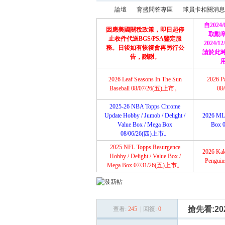
論壇
育盛問答專區
球員卡相關消息
自2024
因應美國關稅政策，即日起停
取勳
止收件代送BGS/PSA鑒定服
2024/
務。日後如有恢復會再另行公
請於此
育
»
›
›
告，謝謝。
2026 Leaf Seasons In The Sun
2026 P
Baseball 08/07/26(五)上市。
08
2025-26 NBA Topps Chrome
Update Hobby / Jumob / Delight /
2026 ML
Value Box / Mega Box
Box 
08/06/26(四)上市。
2025 NFL Topps Resurgence
2026 Ka
盛
Hobby / Delight / Value Box /
Pengui
Mega Box 07/31/26(五)上市。
搶先看:2025
查看:
245
|
回復:
0