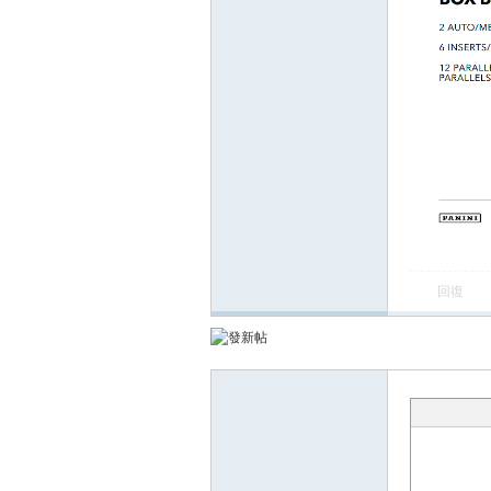
討
論
回復
區