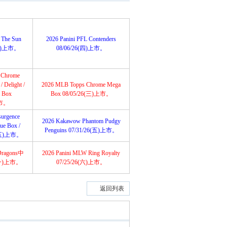
 The Sun
2026 Panini PFL Contenders
6(五)上市。
08/06/26(四)上市。
 Chrome
 Delight /
2026 MLB Topps Chrome Mega
a Box
Box 08/05/26(三)上市。
上市。
urgence
2026 Kakawow Phantom Pudgy
lue Box /
Penguins 07/31/26(五)上市。
6(五)上市。
Dragons中
2026 Panini MLW Ring Royalty
(一)上市。
07/25/26(六)上市。
返回列表