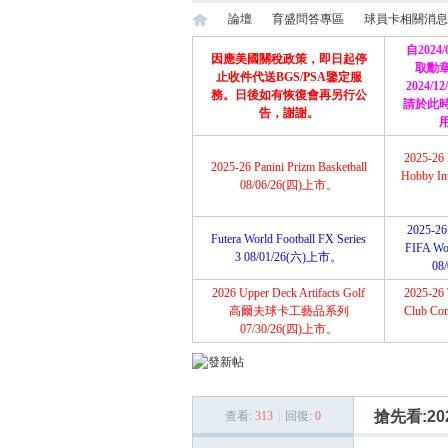
論壇
育盛問答專區
球員卡相關消息
自2024
因應美國關稅政策，即日起停
取勳
止收件代送BGS/PSA鑒定服
2024/
務。日後如有恢復會再另行公
請於此
育
»
›
›
告，謝謝。
2025-26 
2025-26 Panini Prizm Basketball
Hobby Int
08/06/26(四)上市。
2025-26 
Futera World Football FX Series
FIFA Wor
3 08/01/26(六)上市。
08
2026 Upper Deck Artifacts Golf
2025-26 
盛
高爾夫球卡工藝品系列
Club Com
07/30/26(四)上市。
搶先看:2026
查看:
313
|
回復:
0