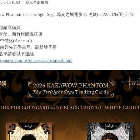
-5-13 10:03
|
顯示全部樓層
wow Phantom The Twilight Saga 暮光之城電影卡 將於05/22/2026(五)上市!
經銷商購買:
JJ卡舖、新竹旗艦瘋狂店
喬比(Ace card)
台南領先升學書局、高雄雙子星
名單請看以下連結:
sponder.com.tw/other/dealershipweb.htm