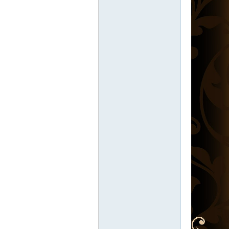
卡
(球
星