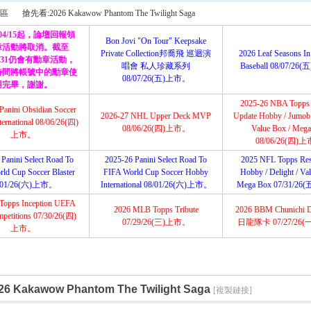
搜
區
搶先看:2026 Kakawow Phantom The Twilight Saga
/04/15起，論壇回報領
Bon Jovi "On Tour" Keepsake
章活動將取消。截至
Private Collection邦喬飛 巡迴演
2026 Leaf Seasons In
12/31仍會有勳章活動，
唱會 私人珍藏系列
Baseball 08/07/2
索
時間將帳號中的勳章使
›
08/07/26(五)上市。
用完畢，謝謝。
2025-26 NBA Topps
Panini Obsidian Soccer
2026-27 NHL Upper Deck MVP
Update Hobby / Jumob /
ernational 08/06/26(四)
08/06/26(四)上市。
Value Box / Meg
上市。
08/06/26(四)
Panini Select Road To
2025-26 Panini Select Road To
2025 NFL Topps Res
ld Cup Soccer Blaster
FIFA World Cup Soccer Hobby
Hobby / Delight / Va
/01/26(六)上市。
International 08/01/26(六)上市。
Mega Box 07/31/2
Topps Inception UEFA
2026 MLB Topps Tribute
2026 BBM Chunichi 
petitions 07/30/26(四)
07/29/26(三)上市。
日龍隊卡 07/27/26
上市。
 Kakawow Phantom The Twilight Saga
[複製鏈接]