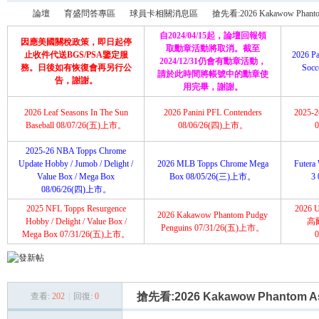
論壇
育盛問答專區
球員卡相關消息區
搶先看:2026 Kakawow Phantom
自2024/04/15起，論壇回報領
因應美國關稅政策，即日起停
取勳章活動將取消。截至
止收件代送BGS/PSA鑒定服
2026 Pa
2024/12/31仍會有勳章活動，
務。日後如有恢復會再另行公
Soc
請於此時間將帳號中的勳章使
育
»
›
›
›
告，謝謝。
用完畢，謝謝。
2026 Leaf Seasons In The Sun
2026 Panini PFL Contenders
2025-26
Baseball 08/07/26(五)上市。
08/06/26(四)上市。
2025-26 NBA Topps Chrome
Update Hobby / Jumob / Delight /
2026 MLB Topps Chrome Mega
Futera 
Value Box / Mega Box
Box 08/05/26(三)上市。
3
08/06/26(四)上市。
2025 NFL Topps Resurgence
2026 U
2026 Kakawow Phantom Pudgy
盛
Hobby / Delight / Value Box /
高
Penguins 07/31/26(五)上市。
Mega Box 07/31/26(五)上市。
搶先看:2026 Kakawow Phantom As
查看:
202
|
回復:
0