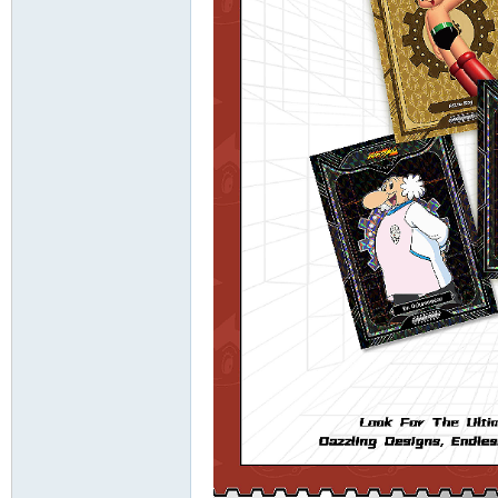
卡
(球
星