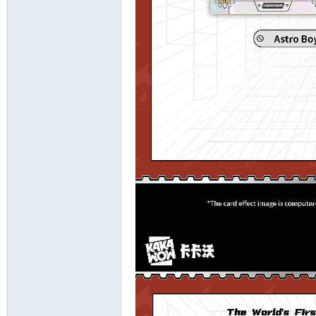
討
論
區