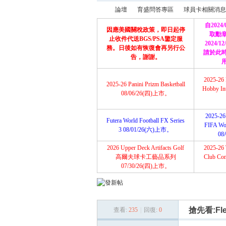
論壇
育盛問答專區
球員卡相關消息
自2024
因應美國關稅政策，即日起停
取勳
止收件代送BGS/PSA鑒定服
2024/
務。日後如有恢復會再另行公
請於此
育
»
›
›
告，謝謝。
2025-26 
2025-26 Panini Prizm Basketball
Hobby Int
08/06/26(四)上市。
2025-26 
Futera World Football FX Series
FIFA Wor
3 08/01/26(六)上市。
08
2026 Upper Deck Artifacts Golf
2025-26 
盛
高爾夫球卡工藝品系列
Club Com
07/30/26(四)上市。
搶先看:Flee
查看:
235
|
回復:
0