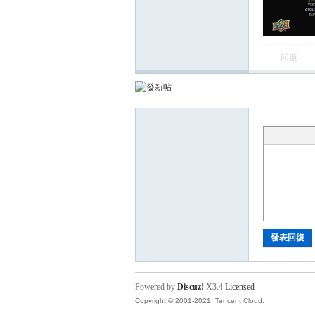
卡
回復
(球
發表回復
Powered by
Discuz!
X3.4
Licensed
星
Copyright © 2001-2021, Tencent Cloud.