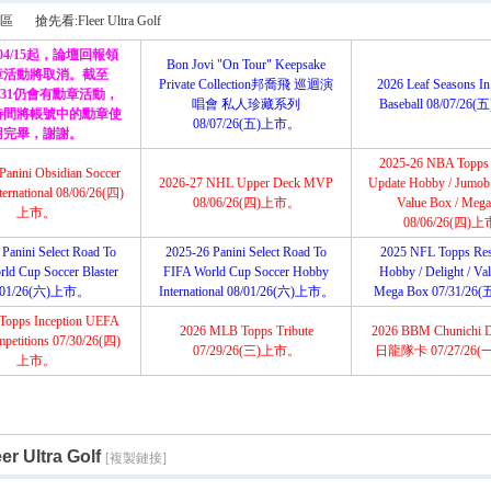
搜
區
搶先看:Fleer Ultra Golf
/04/15起，論壇回報領
Bon Jovi "On Tour" Keepsake
章活動將取消。截至
Private Collection邦喬飛 巡迴演
2026 Leaf Seasons In
12/31仍會有勳章活動，
唱會 私人珍藏系列
Baseball 08/07/2
索
時間將帳號中的勳章使
›
08/07/26(五)上市。
用完畢，謝謝。
2025-26 NBA Topps
Panini Obsidian Soccer
2026-27 NHL Upper Deck MVP
Update Hobby / Jumob /
ernational 08/06/26(四)
08/06/26(四)上市。
Value Box / Meg
上市。
08/06/26(四)
Panini Select Road To
2025-26 Panini Select Road To
2025 NFL Topps Res
ld Cup Soccer Blaster
FIFA World Cup Soccer Hobby
Hobby / Delight / Va
/01/26(六)上市。
International 08/01/26(六)上市。
Mega Box 07/31/2
Topps Inception UEFA
2026 MLB Topps Tribute
2026 BBM Chunichi 
petitions 07/30/26(四)
07/29/26(三)上市。
日龍隊卡 07/27/26
上市。
r Ultra Golf
[複製鏈接]