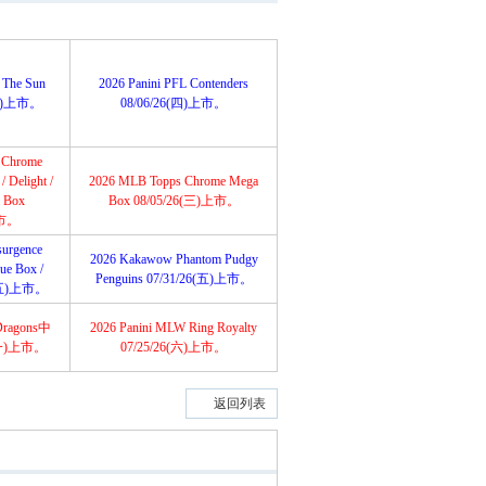
 The Sun
2026 Panini PFL Contenders
6(五)上市。
08/06/26(四)上市。
 Chrome
 Delight /
2026 MLB Topps Chrome Mega
a Box
Box 08/05/26(三)上市。
上市。
urgence
2026 Kakawow Phantom Pudgy
lue Box /
Penguins 07/31/26(五)上市。
6(五)上市。
Dragons中
2026 Panini MLW Ring Royalty
(一)上市。
07/25/26(六)上市。
返回列表