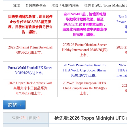
論壇
育盛問答專區
球員卡相關消息區
搶先看:2026 Topps Midnight
自2024/04/15起，論壇回報領
因應美國關稅政策，即日起停
Bon J
取勳章活動將取消。截至
止收件代送BGS/PSA鑒定服
Priva
2024/12/31仍會有勳章活動，
務。日後如有恢復會再另行公
請於此時間將帳號中的勳章使
育
»
›
›
›
告，謝謝。
用完畢，謝謝。
2025-26 Panini Obsidian Soccer
2025-26 Panini Prizm Basketball
2026-2
Hobby International 08/06/26(四)
08/06/26(四)上市。
上市。
2025-26 Panini Select Road To
2025-2
Futera World Football FX Series
FIFA World Cup Soccer Blaster
FIFA 
3 08/01/26(六)上市。
08/01/26(六)上市。
Intern
2026 Upper Deck Artifacts Golf
2025-26 Topps Inception UEFA
202
盛
高爾夫球卡工藝品系列
Club Competitions 07/30/26(四)
07/30/26(四)上市。
上市。
搶先看:2026 Topps Midnight UFC
查看:
271
|
回復:
0